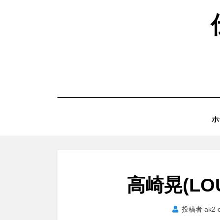
コ
ン
テ
ン
ツ
へ
移
動
ホ
す
る
高崎晃(LOU
投稿者
ak2 