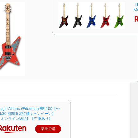
iller KG-Exploder SE Black (BK) 新品
【ESP直営店】【ご予約商品】[高崎晃
【
キラー][高崎晃,LOUDNESS][黒,ブラッ
モデル]EDWARDS E-RS/M（メイプル
KG
][Electric Guitar,エレキギター]
指板）
楽天で購
楽天で購
入
入
lugin Alliance/Friedman BE-100【〜
4/30 期間限定特価キャンペーン】
【オンライン納品】【在庫あり】
楽天で購
入