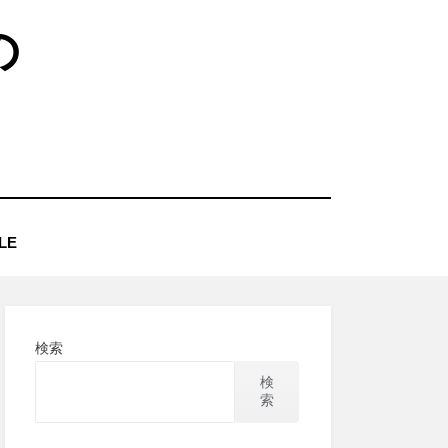
の
LE
検索
検
索