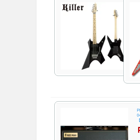
K
[
ク
P
0