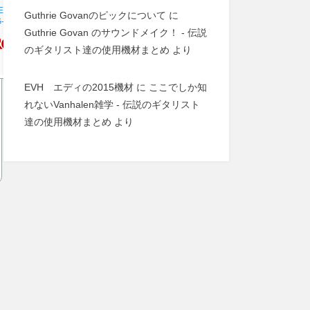
ESP直営店】【ご予約商品】Killer
Guthrie Govanのピックについて
に
-Exploder SE
Guthrie Govan のサウンドメイク！ - 伝説
楽天で購
のギタリスト達の使用機材まとめ
より
入
EVH エディの2015機材
に
ここでしか知
れないVanhalen雑学 - 伝説のギタリスト
達の使用機材まとめ
より